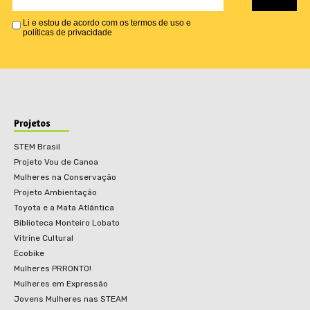
Li e estou de acordo com os termos de uso e
políticas de privacidade
Projetos
STEM Brasil
Projeto Vou de Canoa
Mulheres na Conservação
Projeto Ambientação
Toyota e a Mata Atlântica
Biblioteca Monteiro Lobato
Vitrine Cultural
Ecobike
Mulheres PRRONTO!
Mulheres em Expressão
Jovens Mulheres nas STEAM