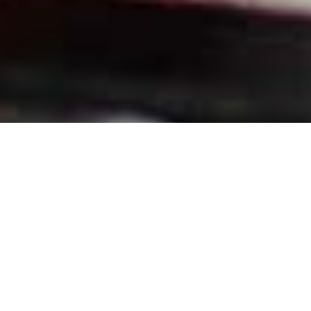
Projeto ReTornar
Conectado ao ODS 12 - Consumo e
produção responsáveis