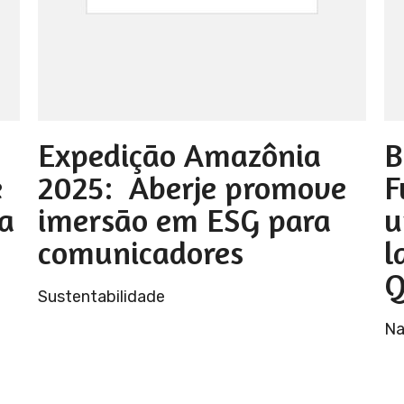
Expedição Amazônia
B
e
2025: Aberje promove
F
a
imersão em ESG para
u
comunicadores
l
Q
Sustentabilidade
Na