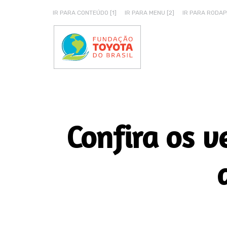
IR PARA CONTEÚDO [1]
IR PARA MENU [2]
IR PARA RODAPÉ
Confira os v