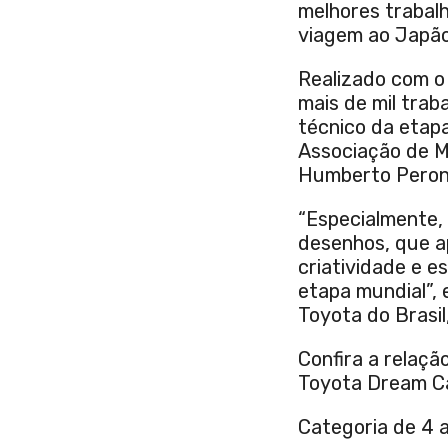
melhores trabal
viagem ao Japão
Realizado com o 
mais de mil trab
técnico da etapa
Associação de Ma
Humberto Peron 
“Especialmente,
desenhos, que a
criatividade e e
etapa mundial”, 
Toyota do Brasil
Confira a relaçã
Toyota Dream Ca
Categoria de 4 a