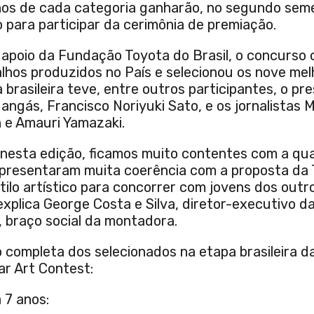
hos de cada categoria ganharão, no segundo sem
 para participar da cerimônia de premiação.
apoio da Fundação Toyota do Brasil, o concurso c
alhos produzidos no País e selecionou os nove melh
 brasileira teve, entre outros participantes, o pr
ngás, Francisco Noriyuki Sato, e os jornalistas 
e Amauri Yamazaki.
 nesta edição, ficamos muito contentes com a qu
presentaram muita coerência com a proposta da 
stilo artístico para concorrer com jovens dos outr
explica George Costa e Silva, diretor-executivo 
, braço social da montadora.
o completa dos selecionados na etapa brasileira d
r Art Contest:
 7 anos: