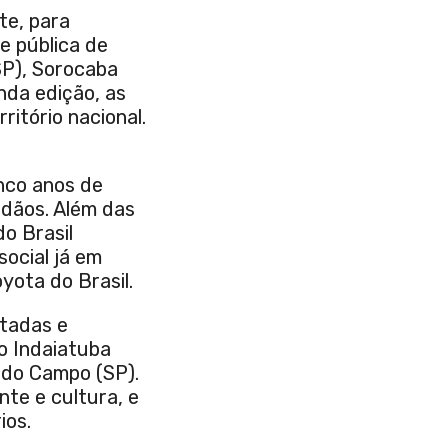
te, para
e pública de
SP), Sorocaba
nda edição, as
ritório nacional.
inco anos de
adãos. Além das
o Brasil
social já em
ota do Brasil.
ntadas e
o Indaiatuba
o do Campo (SP).
te e cultura, e
ios.