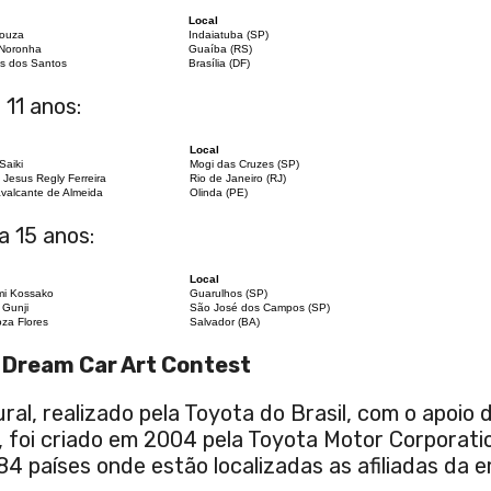
Local
Souza
Indaiatuba (SP)
 Noronha
Guaíba (RS)
es dos Santos
Brasília (DF)
 11 anos:
Local
Saiki
Mogi das Cruzes (SP)
 Jesus Regly Ferreira
Rio de Janeiro (RJ)
avalcante de Almeida
Olinda (PE)
a 15 anos:
Local
mi Kossako
Guarulhos (SP)
 Gunji
São José dos Campos (SP)
oza Flores
Salvador (BA)
 Dream Car Art Contest
ral, realizado pela Toyota do Brasil, com o apoio
, foi criado em 2004 pela Toyota Motor Corporati
84 países onde estão localizadas as afiliadas da 