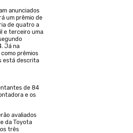
ram anunciados
erá um prêmio de
ria de quatro a
l e terceiro uma
o segundo
. Já na
o como prêmios
 está descrita
entantes de 84
ontadora e os
rão avaliados
te da Toyota
dos três