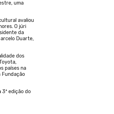
estre, uma
ultural avaliou
ores. O júri
esidente da
Marcelo Duarte,
alidade dos
Toyota,
os países na
da Fundação
a 3ª edição do