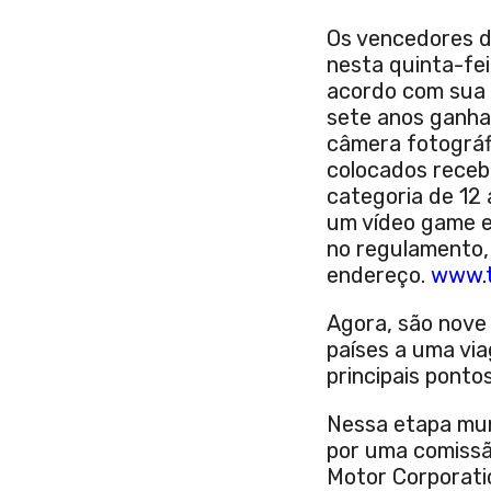
Os vencedores d
nesta quinta-fei
acordo com sua c
sete anos ganh
câmera fotográfi
colocados receb
categoria de 12 
um vídeo game e
no regulamento,
endereço.
www.t
Agora, são nove
países a uma vi
principais ponto
Nessa etapa mun
por uma comissã
Motor Corporatio