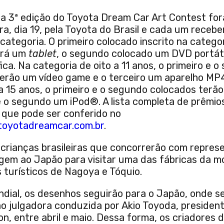
a 3ª edição do Toyota Dream Car Art Contest fo
ra, dia 19, pela Toyota do Brasil e cada um receb
ategoria. O primeiro colocado inscrito na catego
ará um
tablet
, o segundo colocado um DVD portáti
ca. Na categoria de oito a 11 anos, o primeiro e 
erão um vídeo game e o terceiro um aparelho MP4
a 15 anos, o primeiro e o segundo colocados terã
 o segundo um iPod®. A lista completa de prêmios
 que pode ser conferido no
oyotadreamcar.com.br
.
 crianças brasileiras que concorrerão com repres
agem ao Japão para visitar uma das fábricas da m
s turísticos de Nagoya e Tóquio.
dial, os desenhos seguirão para o Japão, onde se
o julgadora conduzida por Akio Toyoda, presiden
n, entre abril e maio. Dessa forma, os criadores 