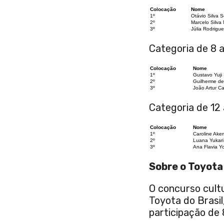
Colocação
Nome
1º
Otávio Silva 
2º
Marcelo Silva
3º
Júlia Rodrigu
Categoria de 8 a
Colocação
Nome
1º
Gustavo Yuji 
2º
Guilherme de
3º
João Artur C
Categoria de 12 
Colocação
Nome
1º
Caroline Ake
2º
Luana Yukari
3º
Ana Flavia Y
Sobre o Toyota
O concurso cultu
Toyota do Brasil
participação de 