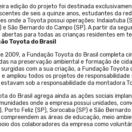
meira edição do projeto foi destinada exclusivamen
scentes de seis a quinze anos, estudantes da red
des onde a Toyota possui operações: Indaiatuba (
) e São Bernardo do Campo (SP). A partir da segu
 abertas para todas as crianças residentes em ter
ão Toyota do Brasil
de 2009, a Fundação Toyota do Brasil completa c
adas na preservação ambiental e formação de cid
s surgidas com a sua criação, a Fundação Toyota d
e ampliou todos os projetos de responsabilidade 
estavam sob a responsabilidade da montadora Toy
ta do Brasil agrega ainda as ações sociais impla
munidades onde a empresa possui unidades, com
), Porto Feliz (SP), Sorocaba (SP) e São Bernard
as compreendem as áreas de educação, meio ambien
oio dos colaboradores da empresa como voluntár