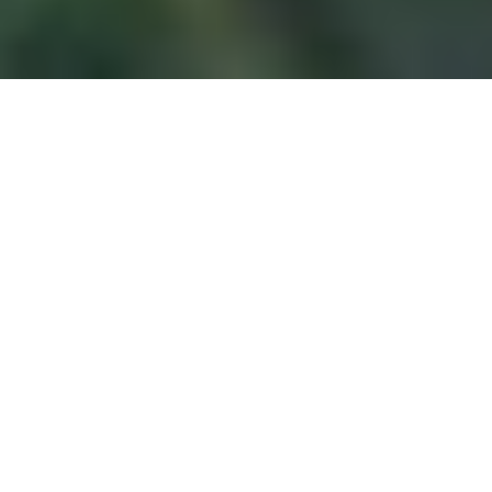
Fundação Toyota
do Brasil anuncia
parceria inédita
na Amazônia,