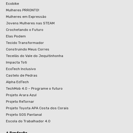
Ecobike
Mulheres PRRONTO!
Mulheres em Expressão
Jovens Mulheres nas STEAM
Crochetando o Futuro
Elas Podem
Tecido Transformador
Construindo Meus Corres
Tecelãs do Vale do Jequitinhonha
Impacta Toti
EcoTech Inclusivo
Castelo de Pedras
Alpha EdTech
TechMob 4.0 – Programe o futuro
Projeto Arara Azul
Projeto ReTornar
Projeto Toyota APA Costa dos Corais
Projeto SOS Pantanal
Escola do Trabalhador 4.0
A Fundação