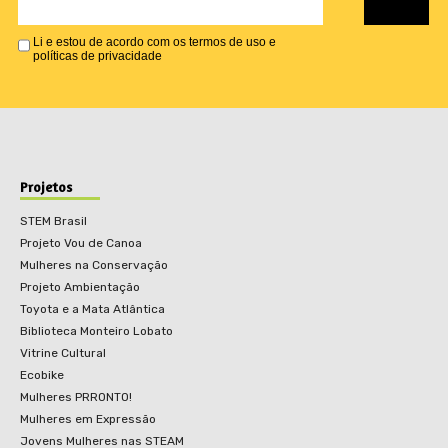
Li e estou de acordo com os termos de uso e
políticas de privacidade
Projetos
STEM Brasil
Projeto Vou de Canoa
Mulheres na Conservação
Projeto Ambientação
Toyota e a Mata Atlântica
Biblioteca Monteiro Lobato
Vitrine Cultural
Ecobike
Mulheres PRRONTO!
Mulheres em Expressão
Jovens Mulheres nas STEAM