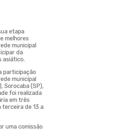
sua etapa
ve melhores
rede municipal
icipar da
 asiático.
a participação
rede municipal
), Sorocaba (SP),
de foi realizada
ária em três
 terceira de 13 a
por uma comissão