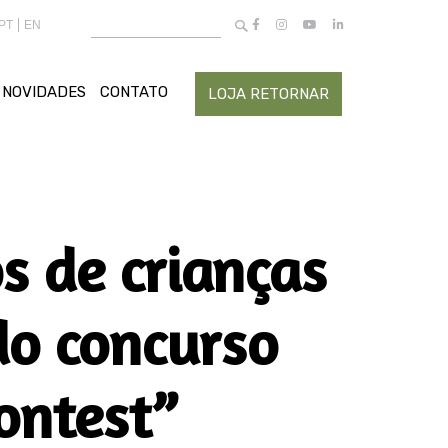
Buscar
PT
EN
por:
NOVIDADES
CONTATO
LOJA RETORNAR
s de crianças
 do concurso
ontest”