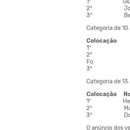
1ª Giulia Ca
2ª João Vitor
3ª Beatriz A
Categoria de 10 
Coloca
1ª Matheus
2ª Pedro Ar
Fo
3ª Viníciu
Categoria de 13 
Coloca
1ª Heder
2ª Mateus
3ª Douglas
O anúncio dos v