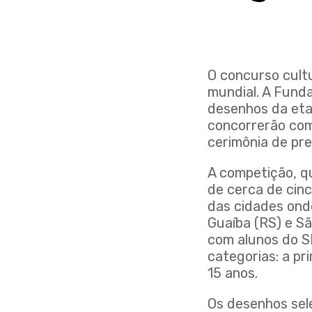
O concurso cult
mundial. A Fund
desenhos da etap
concorrerão com
cerimônia de pre
A competição, q
de cerca de cinc
das cidades onde
Guaíba (RS) e Sã
com alunos do SE
categorias: a pr
15 anos.
Os desenhos sel