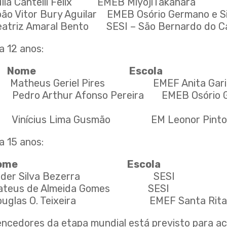
ntelli Felix EMEB MiyojiTakahara
 Bury Aguilar EMEB Osório Germano e Sil
maral Bento SESI – São Bernardo do C
a 12 anos:
ção Nome Escola
 Geriel Pires EMEF Anita Gariba
thur Afonso Pereira EMEB Osório Germ
s Lima Gusmão EM Leonor Pinto 
a 15 anos:
ção Nome Escola
 Silva Bezerra SESI
 de Almeida Gomes SESI
 O. Teixeira EMEF Santa Rita de
encedores da etapa mundial está previsto para a