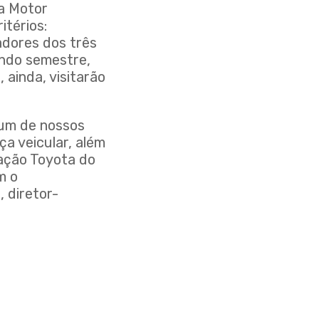
ta Motor
itérios:
iadores dos três
undo semestre,
 ainda, visitarão
 um de nossos
ça veicular, além
dação Toyota do
m o
 diretor-