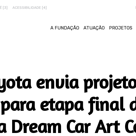
 [3]
ACESSIBILIDADE [4]
A FUNDAÇÃO
ATUAÇÃO
PROJETOS
ota envia projeto
 para etapa final
a Dream Car Art C