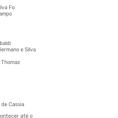
va Fo
ampo
ldi
ano e Silva
Thomaz
 Cassia
contecer até o