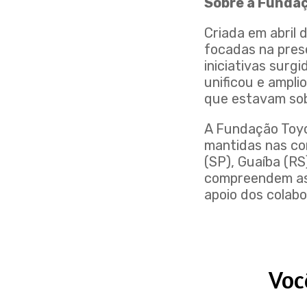
Sobre a Fundaç
Criada em abril 
focadas na pres
iniciativas surg
unificou e ampli
que estavam sob
A Fundação Toyo
mantidas nas co
(SP), Guaíba (RS
compreendem as 
apoio dos colab
Voc