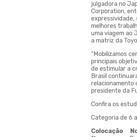
julgadora no Jap
Corporation, ent
expressividade, 
melhores trabal
uma viagem ao Ja
a matriz da Toyo
“Mobilizamos ce
principais objet
de estimular a c
Brasil continuar
relacionamento c
presidente da F
Confira os estud
Categoria de 6 a
Colocaçã