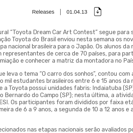
Releases
01.04.13
ural “Toyota Dream Car Art Contest” segue para 
ação Toyota do Brasil enviou nesta semana os no
a nacional brasileira para o Japão. Os alunos da 
 representantes de cerca de 70 países, para part
miação e conhecer a matriz da montadora no País
ue leva o tema “O carro dos sonhos”, contou com 
o mil estudantes brasileiros entre 6 e 15 anos da 
 a Toyota possui unidades fabris: Indaiatuba (SP
o Bernardo do Campo (SP); nesta última, a ativida
SI. Os participantes foram divididos por faixa et
imeira de 6 a 9 anos, a segunda de 10 a 12 anos e a
ecionados nas etapas nacionais serão avaliados 