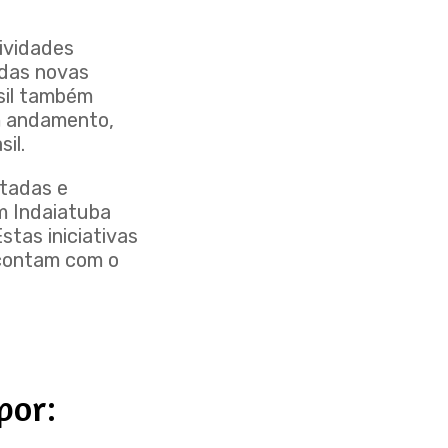
ividades
 das novas
sil também
em andamento,
il.
ntadas e
m Indaiatuba
tas iniciativas
 contam com o
por: