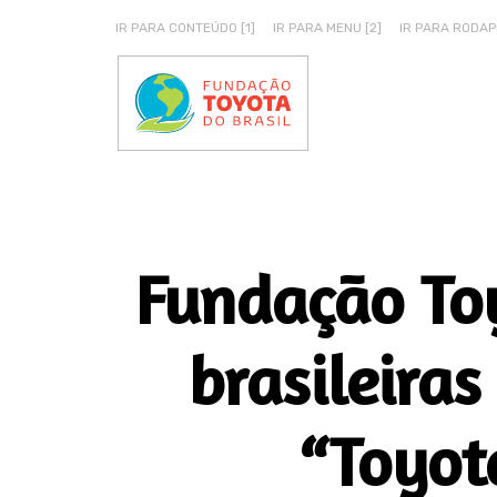
IR PARA CONTEÚDO [1]
IR PARA MENU [2]
IR PARA RODAPÉ
Fundação Toy
brasileiras
“Toyot