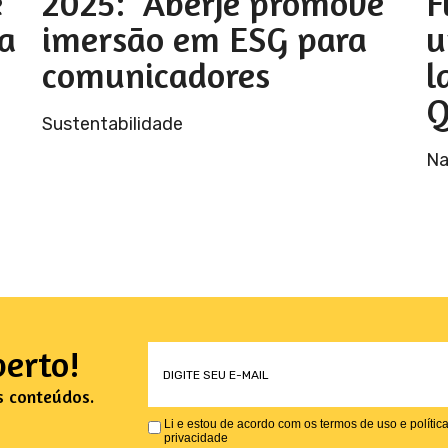
e
2025: Aberje promove
F
a
imersão em ESG para
u
comunicadores
l
Q
Sustentabilidade
Na
erto!
s conteúdos.
Li e estou de acordo com os termos de uso e polític
privacidade