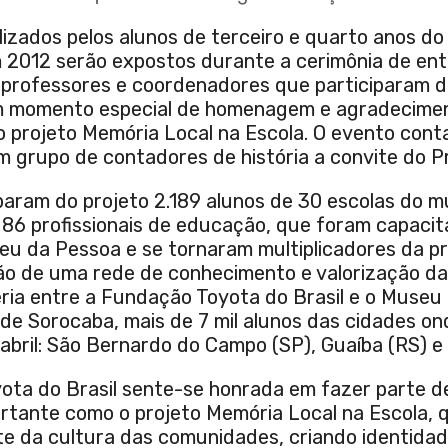
lizados pelos alunos de terceiro e quarto anos do
2012 serão expostos durante a cerimônia de en
 professores e coordenadores que participaram da 
m momento especial de homenagem e agradecime
o projeto Memória Local na Escola. O evento co
 grupo de contadores de história a convite do Pr
param do projeto 2.189 alunos de 30 escolas do mu
86 profissionais de educação, que foram capacit
eu da Pessoa e se tornaram multiplicadores da p
o de uma rede de conhecimento e valorização da h
eria entre a Fundação Toyota do Brasil e o Museu
 de Sorocaba, mais de 7 mil alunos das cidades o
abril: São Bernardo do Campo (SP), Guaíba (RS) e 
ota do Brasil sente-se honrada em fazer parte de
ortante como o projeto Memória Local na Escola, 
ate da cultura das comunidades, criando identida