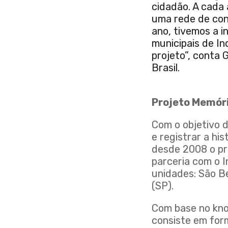
cidadão. A cada
uma rede de con
ano, tivemos a i
municipais de I
projeto”, conta 
Brasil.
Projeto Memóri
Com o objetivo d
e registrar a hi
desde 2008 o pr
parceria com o I
unidades: São B
(SP).
Com base no kno
consiste em for