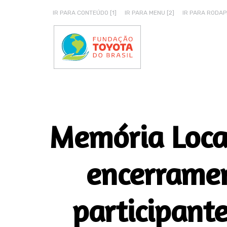
IR PARA CONTEÚDO [1]
IR PARA MENU [2]
IR PARA RODAPÉ
Memória Local
encerrame
participant