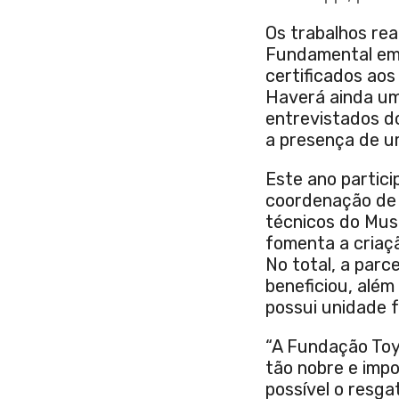
Os trabalhos rea
Fundamental em 
certificados aos
Haverá ainda u
entrevistados d
a presença de um
Este ano partici
coordenação de 
técnicos do Mus
fomenta a criaçã
No total, a parc
beneficiou, além
possui unidade f
“A Fundação Toy
tão nobre e imp
possível o resg