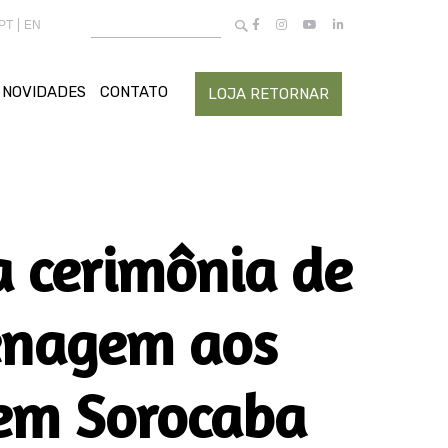
Buscar
PT
EN
por:
NOVIDADES
CONTATO
LOJA RETORNAR
a cerimônia de
enagem aos
 em Sorocaba