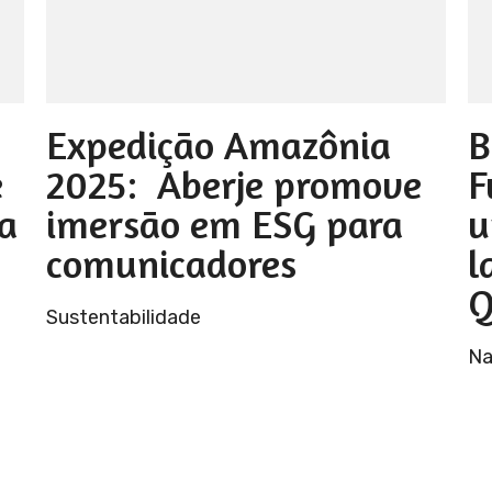
Expedição Amazônia
B
e
2025: Aberje promove
F
a
imersão em ESG para
u
comunicadores
l
Q
Sustentabilidade
Na