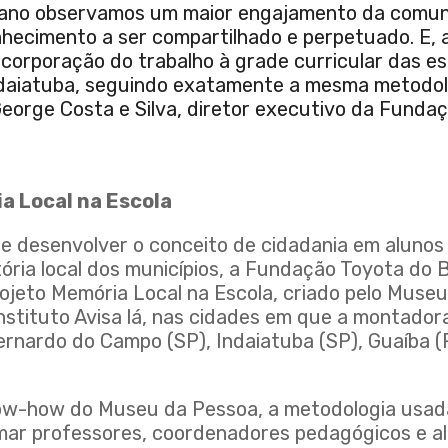
 ano observamos um maior engajamento da comun
hecimento a ser compartilhado e perpetuado. E, a
ncorporação do trabalho à grade curricular das es
ndaiatuba, seguindo exatamente a mesma metodol
George Costa e Silva, diretor executivo da Funda
a Local na Escola
e desenvolver o conceito de cidadania em alunos 
stória local dos municípios, a Fundação Toyota do B
ojeto Memória Local na Escola, criado pelo Muse
nstituto Avisa lá, nas cidades em que a montador
ernardo do Campo (SP), Indaiatuba (SP), Guaíba 
w-how do Museu da Pessoa, a metodologia usada
mar professores, coordenadores pedagógicos e a