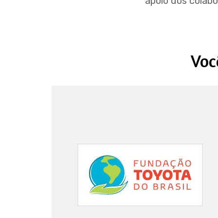
apoio dos colab
Voc