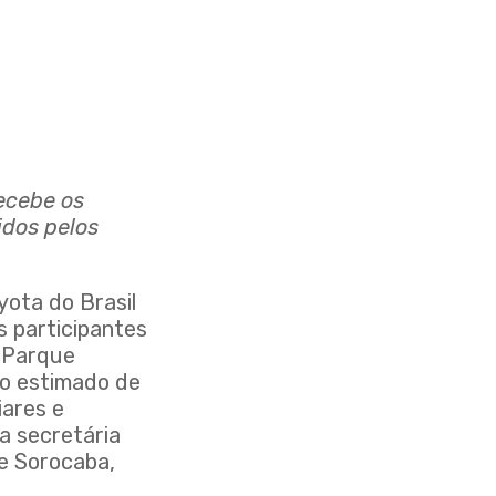
ecebe os
idos pelos
yota do Brasil
 participantes
o Parque
co estimado de
iares e
a secretária
de Sorocaba,