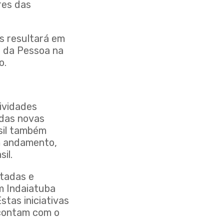
res das
es resultará em
u da Pessoa na
o.
ividades
 das novas
sil também
em andamento,
il.
ntadas e
m Indaiatuba
tas iniciativas
 contam com o