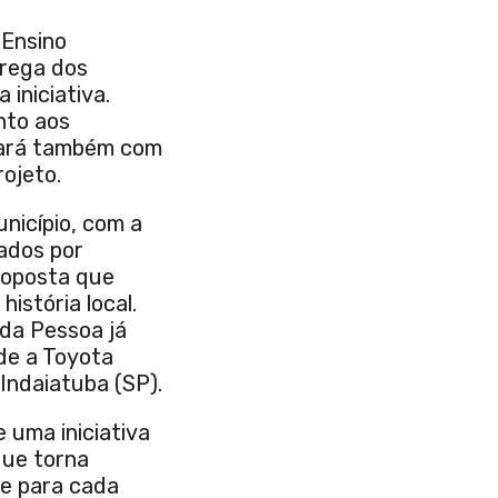
 Ensino
trega dos
iniciativa.
nto aos
ntará também com
ojeto.
nicípio, com a
ados por
roposta que
istória local.
 da Pessoa já
nde a Toyota
Indaiatuba (SP).
 uma iniciativa
que torna
de para cada