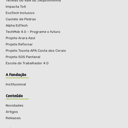
Tecelãs do Vale do Jequitinhonha
Impacta Toti
EcoTech Inclusivo
Castelo de Pedras
Alpha EdTech
TechMob 4.0 – Programe o futuro
Projeto Arara Azul
Projeto ReTornar
Projeto Toyota APA Costa dos Corais
Projeto SOS Pantanal
Escola do Trabalhador 4.0
A Fundação
Institucional
Conteúdo
Novidades
Artigos
Releases