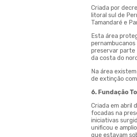
Criada por decr
litoral sul de P
Tamandaré e Par
Esta área proteg
pernambucanos e
preservar parte 
da costa do nord
Na área existem
de extinção como
6. Fundação To
Criada em abril 
focadas na pres
iniciativas surg
unificou e ampli
que estavam sob