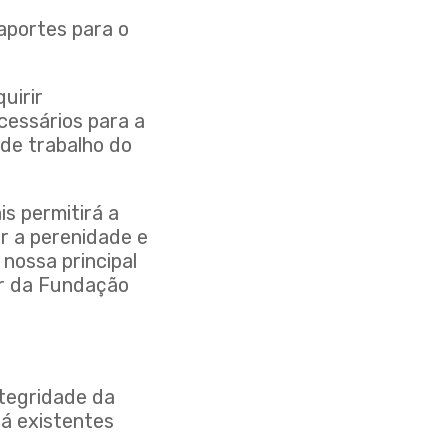
aportes para o
uirir
cessários para a
de trabalho do
s permitirá a
ir a perenidade e
nossa principal
or da Fundação
ntegridade da
já existentes