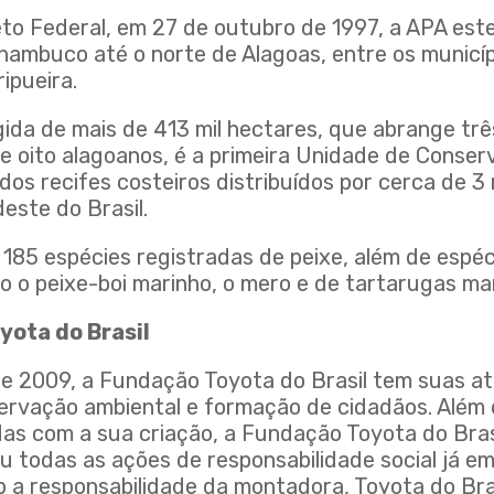
eto Federal, em 27 de outubro de 1997, a APA es
ernambuco até o norte de Alagoas, entre os municí
ipueira.
ida de mais de 413 mil hectares, que abrange trê
 oito alagoanos, é a primeira Unidade de Conser
dos recifes costeiros distribuídos por cerca de 3 
este do Brasil.
 185 espécies registradas de peixe, além de esp
 o peixe-boi marinho, o mero e de tartarugas ma
yota do Brasil
de 2009, a Fundação Toyota do Brasil tem suas at
ervação ambiental e formação de cidadãos. Além
idas com a sua criação, a Fundação Toyota do Bra
ou todas as ações de responsabilidade social já 
 a responsabilidade da montadora, Toyota do Bras