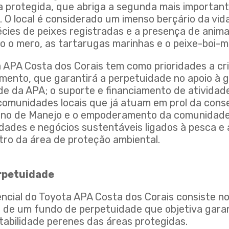
a protegida, que abriga a segunda mais important
 O local é considerado um imenso berçário da vid
écies de peixes registradas e a presença de ani
o o mero, as tartarugas marinhas e o peixe-boi-m
a APA Costa dos Corais tem como prioridades a c
imento, que garantirá a perpetuidade no apoio à 
de da APA; o suporte e financiamento de atividad
comunidades locais que já atuam em prol da cons
Plano de Manejo e o empoderamento da comunidad
dades e negócios sustentáveis ligados à pesca e 
tro da área de proteção ambiental.
rpetuidade
rencial do Toyota APA Costa dos Corais consiste n
 de um fundo de perpetuidade que objetiva garan
tabilidade perenes das áreas protegidas.