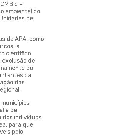
ICMBio –
ão ambiental do
s Unidades de
os da APA, como
arcos, a
 científico
e exclusão de
denamento do
entantes da
zação das
egional.
 municípios
al e de
 dos indivíduos
rea, para que
veis pelo