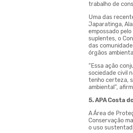
trabalho de con
Uma das recente
Japaratinga, Al
empossado pelo 
suplentes, o Con
das comunidades,
órgãos ambienta
“Essa ação conjun
sociedade civil 
tenho certeza, 
ambiental”, afir
5. APA Costa d
A Área de Prote
Conservação mari
o uso sustentado