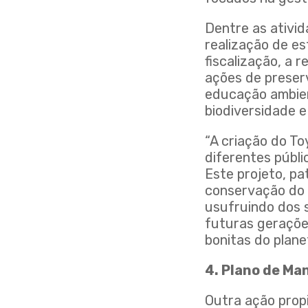
Dentre as ativi
realização de es
fiscalização, a 
ações de preser
educação ambien
biodiversidade 
“A criação do To
diferentes públi
Este projeto, pa
conservação do 
usufruindo dos 
futuras geraçõe
bonitas do plane
4. Plano de Ma
Outra ação propi