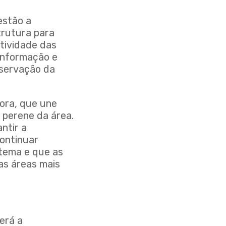
estão a
strutura para
etividade das
informação e
nservação da
dora, que une
 perene da área.
ntir a
ontinuar
stema e que as
as áreas mais
erá a