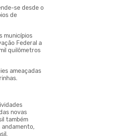
tende-se desde o
pios de
s municípios
vação Federal a
mil quilômetros
écies ameaçadas
rinhas.
ividades
 das novas
sil também
em andamento,
il.