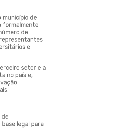
 município de
vo formalmente
 número de
 representantes
rsitários e
terceiro setor e a
a no país e,
rvação
is.
 de
 base legal para