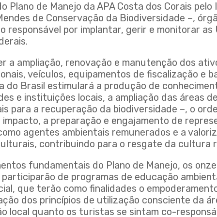
o Plano de Manejo da APA Costa dos Corais pelo 
 Mendes de Conservação da Biodiversidade –, órg
ro responsável por implantar, gerir e monitorar a
erais.
r a ampliação, renovação e manutenção dos ativ
onais, veículos, equipamentos de fiscalização e b
 do Brasil estimulará a produção de conhecimento
des e instituições locais, a ampliação das áreas d
ais para a recuperação da biodiversidade –, o or
o impacto, a preparação e engajamento de repres
 como agentes ambientais remunerados e a valori
lturais, contribuindo para o resgate da cultura r
entos fundamentais do Plano de Manejo, os onze
A participarão de programas de educação ambient
ial, que terão como finalidades o empoderamento
ação dos princípios de utilização consciente da á
o local quanto os turistas se sintam co-responsá