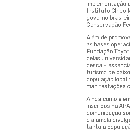
implementação d
Instituto Chico
governo brasilei
Conservação Fed
Além de promove
as bases operaci
Fundação Toyota
pelas universida
pesca – essenci
turismo de baix
população local
manifestações cu
Ainda como elem
inseridos na AP
comunicação soc
e a ampla divulg
tanto a populaçã