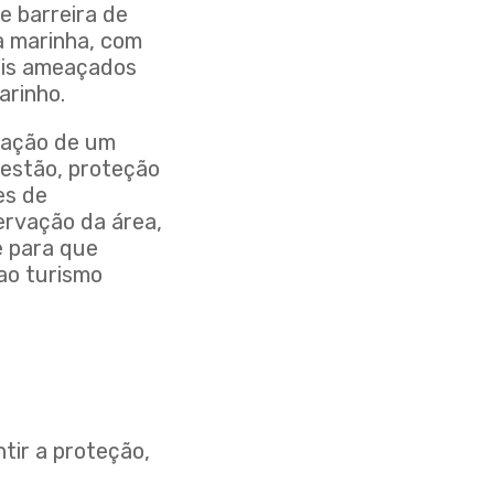
e barreira de
a marinha, com
mais ameaçados
arinho.
riação de um
gestão, proteção
es de
ervação da área,
e para que
ao turismo
o
tir a proteção,