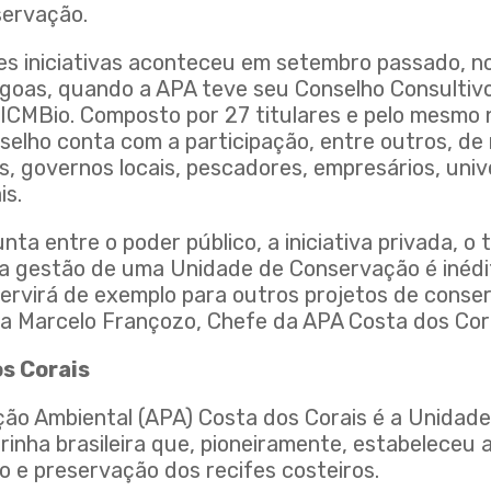
servação.
s iniciativas aconteceu em setembro passado, no
agoas, quando a APA teve seu Conselho Consulti
ICMBio. Composto por 27 titulares e pelo mesmo
selho conta com a participação, entre outros, de
 governos locais, pescadores, empresários, unive
is.
ta entre o poder público, a iniciativa privada, o 
na gestão de uma Unidade de Conservação é inédit
servirá de exemplo para outros projetos de conse
ma Marcelo Françozo, Chefe da APA Costa dos Cora
os Corais
ção Ambiental (APA) Costa dos Corais é a Unidade
nha brasileira que, pioneiramente, estabeleceu a
 e preservação dos recifes costeiros.