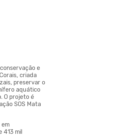
à conservação e
Corais, criada
zais, preservar o
mífero aquático
. O projeto é
ndação SOS Mata
s em
 413 mil