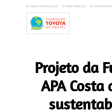
IR PARA CONTEÚDO [1]
IR PARA MENU [2]
IR PARA RODAPÉ
Projeto da 
APA Costa 
sustentab