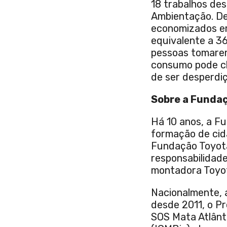
18 trabalhos des
Ambientação. De
economizados em
equivalente a 36
pessoas tomarem
consumo pode ch
de ser desperdi
Sobre a Fundaç
Há 10 anos, a F
formação de cida
Fundação Toyota 
responsabilidad
montadora Toyot
Nacionalmente, a
desde 2011, o P
SOS Mata Atlânt