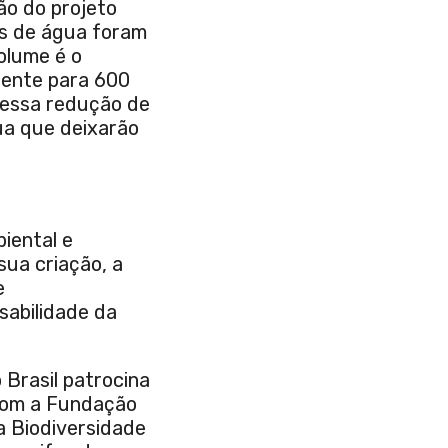
ão do projeto
os de água foram
olume é o
ciente para 600
 essa redução de
ua que deixarão
iental e
sua criação, a
e
sabilidade da
 Brasil patrocina
 com a Fundação
a Biodiversidade