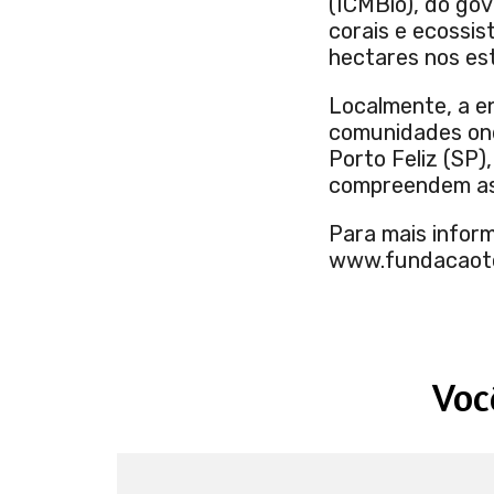
(ICMBio), do gov
corais e ecossi
hectares nos es
Localmente, a e
comunidades ond
Porto Feliz (SP)
compreendem as 
Para mais inform
www.fundacaotoy
Voc