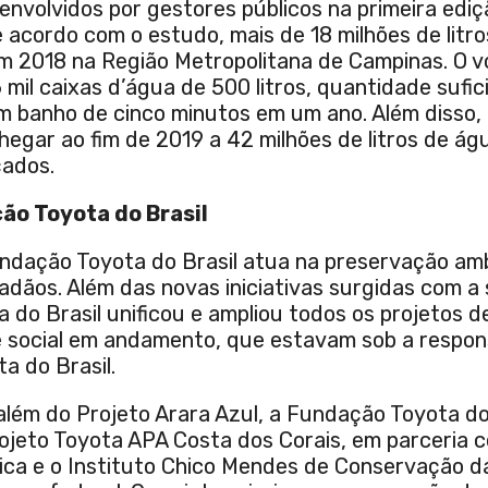
envolvidos por gestores públicos na primeira ediç
 acordo com o estudo, mais de 18 milhões de litr
 2018 na Região Metropolitana de Campinas. O v
 mil caixas d’água de 500 litros, quantidade sufi
 banho de cinco minutos em um ano. Além disso,
egar ao fim de 2019 a 42 milhões de litros de ág
çados.
ão Toyota do Brasil
undação Toyota do Brasil atua na preservação amb
dãos. Além das novas iniciativas surgidas com a 
do Brasil unificou e ampliou todos os projetos d
e social em andamento, que estavam sob a respon
a do Brasil.
lém do Projeto Arara Azul, a Fundação Toyota do
rojeto Toyota APA Costa dos Corais, em parceria
ica e o Instituto Chico Mendes de Conservação d