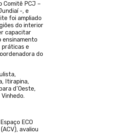
do Comitê PCJ –
undiaí -, e
ite foi ampliado
iões do interior
r capacitar
so ensinamento
 práticas e
 coordenadora do
lista,
 Itirapina,
rbara d’Oeste,
 Vinhedo.
 Espaço ECO
 (ACV), avaliou