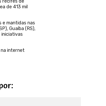
s recifes de
ea de 413 mil
s e mantidas nas
P), Guaíba (RS),
iniciativas
 na internet
por: