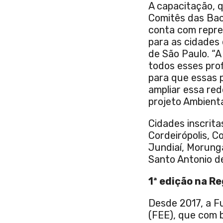
A capacitação, 
Comitês das Baci
conta com repres
para as cidades 
de São Paulo. “
todos esses prof
para que essas 
ampliar essa red
projeto Ambient
Cidades inscrit
Cordeirópolis, C
Jundiaí, Morunga
Santo Antonio de
1ª edição na R
Desde 2017, a 
(FEE), que com b