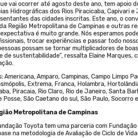
que vai ocorrer até agosto deste ano, tem apoio 
as Hidrográficas dos Rios Piracicaba, Capivari e J
entantes das cidades inscritas. Este ano, o conv
da Região Metropolitana de Campinas e outras reg
A expectativa é muito grande. Nós esperamos pode
issionais, trocar experiências e passar todo nos
pessoas possam se tornar multiplicadores de boas
e de sustentabilidade”, ressalta Elaine Marques,
ação.
as: Americana, Amparo, Campinas, Campo Limpo Pau
osmópolis, Extrema, Franca, Holambra, Hortolândia,
ba, Piracaia, Rio Claro, Rio de Janeiro, Santa Ba
 Posse, São Caetano do sul, São Paulo, Socorro e
egião Metropolitana de Campinas
Fundação Toyota tem uma parceria com Fundação
ase na metodologia de Avaliação de Ciclo de Vida