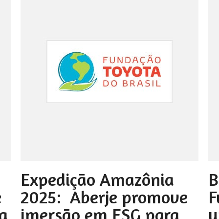
Expedição Amazônia
B
e
2025: Aberje promove
F
a
imersão em ESG para
u