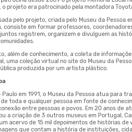
o projeto era patrocinado pela montadora Toyota
sada pelo projeto, criada pelo Museu da Pessoa e
lá, consiste em formar professores, coordenador
juntos registrem, organizem e divulguem as histó
comunidades.
eto, além de conhecimento, a coleta de informaçõ
al, uma coleção virtual no site do Museu da Pesso
blica produzida por um artista plástico.
oa
Paulo em 1991, o Museu da Pessoa atua para tr
da de toda e qualquer pessoa em fonte de conheci
onexão entre pessoas e povos. Em 20 anos de a
rou a criação de 3 outros museus em Portugal, C
m acervo de 15 mil depoimentos de histórias de v
agens que contam a história de instituições, cid