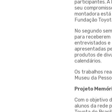
participantes. A
seu compromisso
montadora está p
Fundação Toyota
No segundo semes
para receberem 
entrevistados e
apresentadas pe
produtos de divu
calendários.
Os trabalhos rea
Museu da Pesso
Projeto Memóri
Com o objetivo 
alunos da rede p
Toyota do Brasil