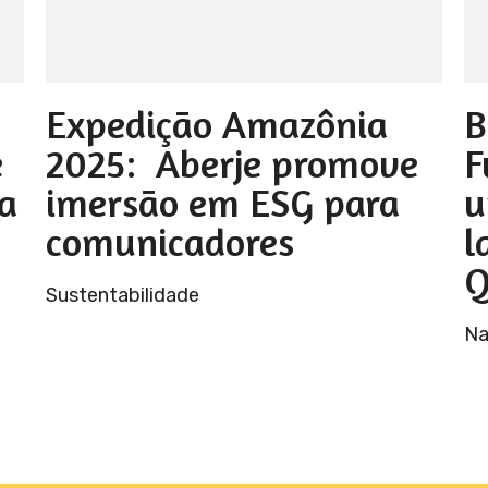
Expedição Amazônia
B
e
2025: Aberje promove
F
a
imersão em ESG para
u
comunicadores
l
Q
Sustentabilidade
Na