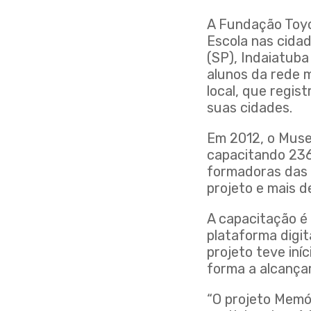
A Fundação Toyo
Escola nas cida
(SP), Indaiatuba
alunos da rede 
local, que regis
suas cidades.
Em 2012, o Muse
capacitando 236
formadoras das 
projeto e mais d
A capacitação é 
plataforma digit
projeto teve iní
forma a alcança
“O projeto Memór