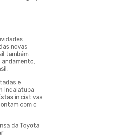
ividades
 das novas
sil também
em andamento,
il.
ntadas e
m Indaiatuba
tas iniciativas
 contam com o
ensa da Toyota
br