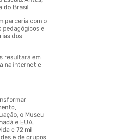
 do Brasil.
m parceria com o
es pedagógicos e
rias dos
es resultará em
a na internet e
ansformar
mento,
tuação, o Museu
anadá e EUA.
ida e 72 mil
ades e de grupos