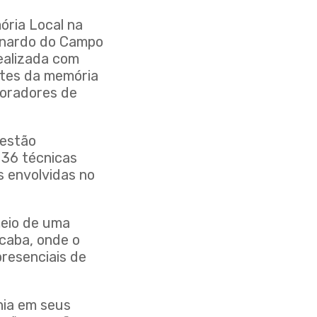
ória Local na
ernardo do Campo
realizada com
ntes da memória
 moradores de
 estão
 36 técnicas
s envolvidas no
meio de uma
ocaba, onde o
presenciais de
nia em seus