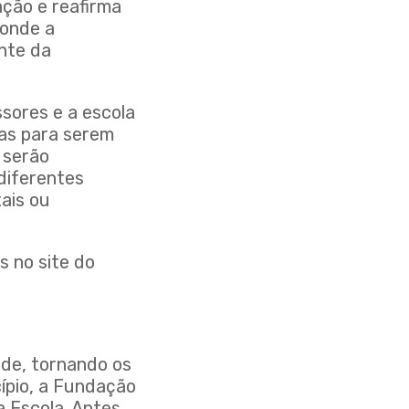
ação e reafirma
 onde a
nte da
sores e a escola
as para serem
 serão
diferentes
tais ou
s no site do
ade, tornando os
cípio, a Fundação
 Escola. Antes,