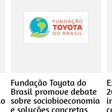
Fundação Toyota do
E
Brasil promove debate
2
ão
sobre sociobioeconomia
i
e soluções concretas
c