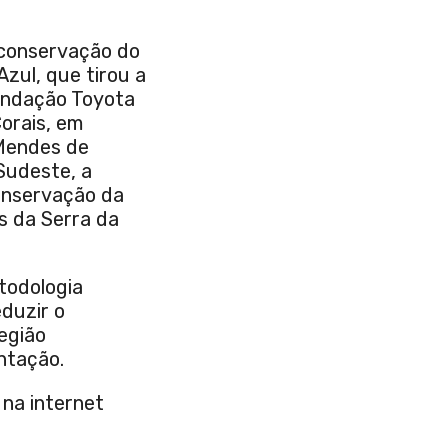
 conservação do
zul, que tirou a
Fundação Toyota
Corais, em
 Mendes de
Sudeste, a
onservação da
s da Serra da
todologia
duzir o
egião
ntação.
 na internet