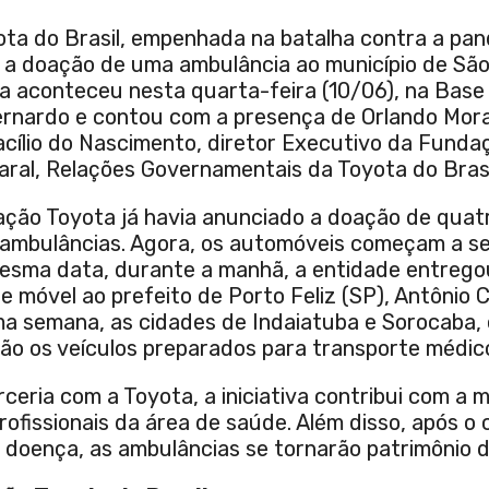
ta do Brasil, empenhada na batalha contra a pa
z a doação de uma ambulância ao município de Sã
a aconteceu nesta quarta-feira (10/06), na Base
nardo e contou com a presença de Orlando Mora
acílio do Nascimento, diretor Executivo da Fund
maral, Relações Governamentais da Toyota do Brasi
ação Toyota já havia anunciado a doação de quat
ambulâncias. Agora, os automóveis começam a se
mesma data, durante a manhã, a entidade entreg
 móvel ao prefeito de Porto Feliz (SP), Antônio 
ma semana, as cidades de Indaiatuba e Sorocaba,
o os veículos preparados para transporte médico
ceria com a Toyota, a iniciativa contribui com a 
rofissionais da área de saúde. Além disso, após o
doença, as ambulâncias se tornarão patrimônio d