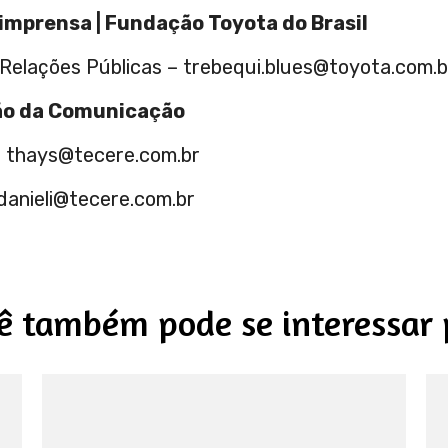
imprensa | Fundação Toyota do Brasil
 Relações Públicas – trebequi.blues@toyota.com.b
ão da Comunicação
– thays@tecere.com.br
danieli@tecere.com.br
ê também pode se interessar 