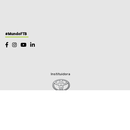
#MundoFTB
Instituidora
os de Uso
Política de Privacidade
Créditos