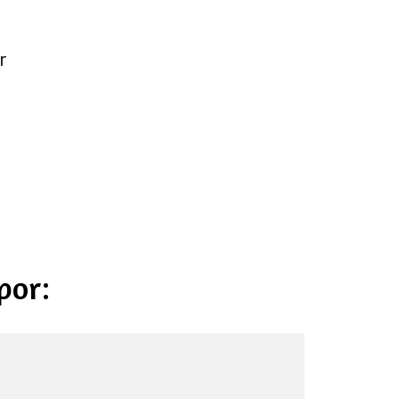
r
por: