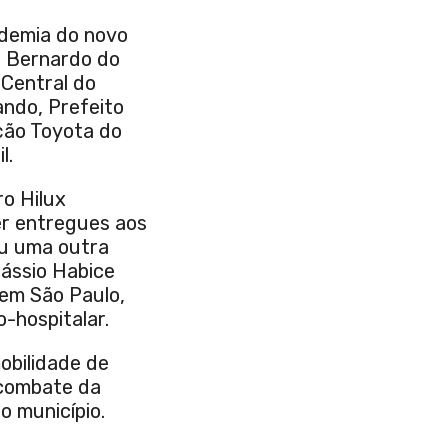
ndemia do novo
o Bernardo do
 Central do
ndo, Prefeito
ação Toyota do
l.
ro Hilux
r entregues aos
ou uma outra
Cássio Habice
 em São Paulo,
-hospitalar.
mobilidade de
 combate da
o município.