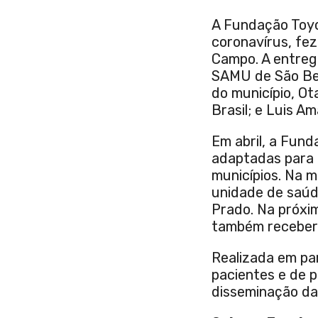
A Fundação Toyo
coronavírus, fe
Campo. A entreg
SAMU de São Ber
do município, Ot
Brasil; e Luis A
Em abril, a Fund
adaptadas para 
municípios. Na 
unidade de saúde
Prado. Na próxi
também receberã
Realizada em par
pacientes e de p
disseminação da 