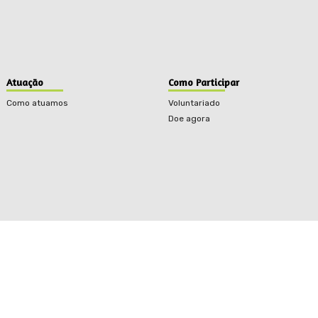
Atuação
Como Participar
Como atuamos
Voluntariado
Doe agora
eitos reservados.
Term