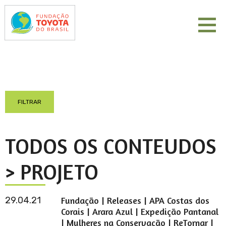
Releases
FILTRAR
Artigos
Galeria
TODOS OS CONTEUDOS
> PROJETO
Sustentabilidade
Mulheres na
Conservação
Ajuda
29.04.21
Fundação | Releases | APA Costas dos
humanitária
APA Costas
Corais | Arara Azul | Expedição Pantanal
dos Corais
Educação
| Mulheres na Conservação | ReTornar |