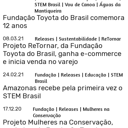
STEM Brasil
STEM Brasil | Vou de Canoa | Águas da
Cultura
Mantiqueira
Expedição
Fundação Toyota do Brasil comemora
Pantanal
12 anos
Vou de Canoa
ReTornar
08.03.21
Releases | Sustentabilidade | ReTornar
Projeto ReTornar, da Fundação
Arara Azul
Toyota do Brasil, ganha e-commerce
Tech Mob 4.0
e inicia venda no varejo
Escola
Floresta Ativa
24.02.21
Fundação | Releases | Educação | STEM
- Projeto
Brasil
Saúde e
Amazonas recebe pela primeira vez o
Alegria
STEM Brasil
Na Quebrada
Pro Futuro
17.12.20
Fundação | Releases | Mulheres na
Águas da
Conservação
Mantiqueira
Projeto Mulheres na Conservação,